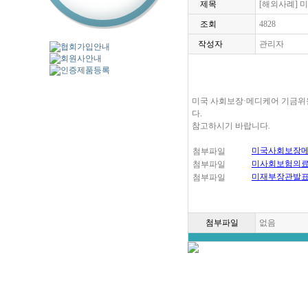
제목
[해외사례] 
조회
4828
작성자
관리자
미국 사회보장·메디케어 기금위원회
다.
참고하시기 바랍니다.
미국사회보장메
첨부파일
미사회보험의료보험보
첨부파일
미재부장관발표문
첨부파일
첨부파일
없음